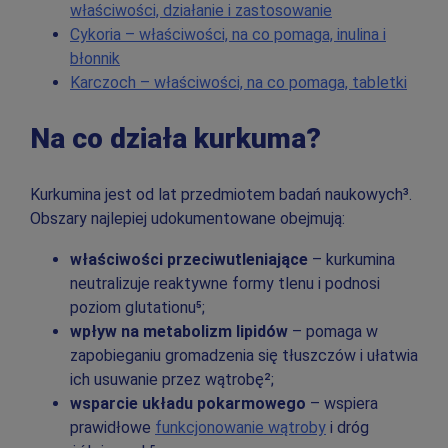
właściwości, działanie i zastosowanie
Cykoria – właściwości, na co pomaga, inulina i
błonnik
Karczoch – właściwości, na co pomaga, tabletki
Na co działa kurkuma?
Kurkumina jest od lat przedmiotem badań naukowych³.
Obszary najlepiej udokumentowane obejmują:
właściwości przeciwutleniające
– kurkumina
neutralizuje reaktywne formy tlenu i podnosi
poziom glutationu⁵;
wpływ na metabolizm lipidów
– pomaga w
zapobieganiu gromadzenia się tłuszczów i ułatwia
ich usuwanie przez wątrobę²;
wsparcie układu pokarmowego
– wspiera
prawidłowe
funkcjonowanie wątroby
i dróg