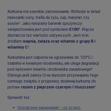
Kurkuma ma szerokie zastosowanie. Wchodzi w skład
mieszanki curry, trafia do ryżu, zup, marynat czy
sosów¹. Jako naturalny barwnik spożywczy
zarejestrowana jest pod symbolem
E100
². Kłącze
dostarcza też wartości odżywczych. Jest m.in.
źródłem
wapnia, żelaza oraz witamin z grupy B i
witaminy C
¹.
Kurkumina jest odporna na ogrzewanie do 120°C i
stabilna w kwaśnym środowisku, ale ulega degradacji
pod wpływem światła i środowiska zasadowego⁵.
Dlatego jeśli zależy Ci na lepszym przyswajaniu tego
cennego związku z przyprawy, dodawaj kurkumę do
potraw
razem z pieprzem czarnym i tłuszczem
¹.
Sprawdź też:
Ostrokrzew paragwajski – co to jest,