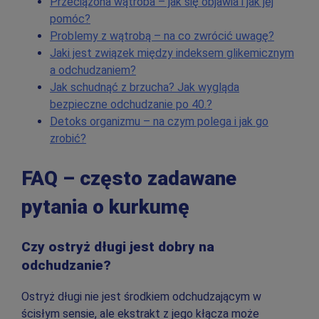
Przeciążona wątroba – jak się objawia i jak jej
pomóc?
Problemy z wątrobą – na co zwrócić uwagę?
Jaki jest związek między indeksem glikemicznym
a odchudzaniem?
Jak schudnąć z brzucha? Jak wygląda
bezpieczne odchudzanie po 40.?
Detoks organizmu – na czym polega i jak go
zrobić?
FAQ – często zadawane
pytania o kurkumę
Czy ostryż długi jest dobry na
odchudzanie?
Ostryż długi nie jest środkiem odchudzającym w
ścisłym sensie, ale ekstrakt z jego kłącza może