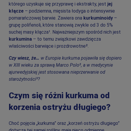
którego uzyskuje się przyprawę i ekstrakty, jest
jej
kłącze
– podziemna, mięsista łodyga o intensywnie
pomarańczowej barwie. Zawiera ona
kurkuminoidy
–
grupę polifenoli, które stanowią zwykle od 3 do 5%
suchej masy kłącza¹. Najważniejszym spośród nich jest
kurkumina
– to temu związkowi zawdzięcza
właściwości barwiące i prozdrowotne².
Czy wiesz, że…
w Europie kurkuma pojawiła się dopiero
w XIII wieku za sprawą Marco Polo², a w medycynie
ajurwedyjskiej jest stosowana nieprzerwanie od
starożytności³?
Czym się różni kurkuma od
korzenia ostryżu długiego?
Choć pojęcia „kurkuma” oraz „korzeń ostryżu długiego”
dotyczą tej samej rośliny, mają nieco odmienne