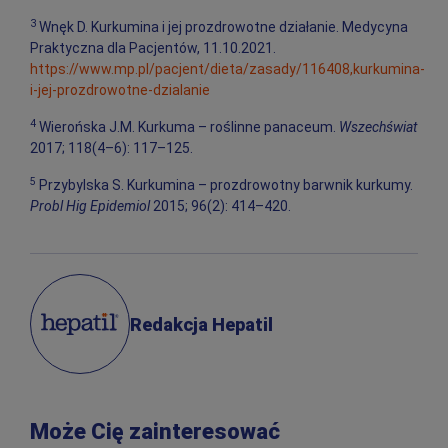
3
Wnęk D. Kurkumina i jej prozdrowotne działanie. Medycyna
Praktyczna dla Pacjentów, 11.10.2021.
https://www.mp.pl/pacjent/dieta/zasady/116408,kurkumina-
i-jej-prozdrowotne-dzialanie
4
Wierońska J.M. Kurkuma – roślinne panaceum.
Wszechświat
2017; 118(4–6): 117–125.
5
Przybylska S. Kurkumina – prozdrowotny barwnik kurkumy.
Probl Hig Epidemiol
2015; 96(2): 414–420.
Redakcja Hepatil
Może Cię zainteresować