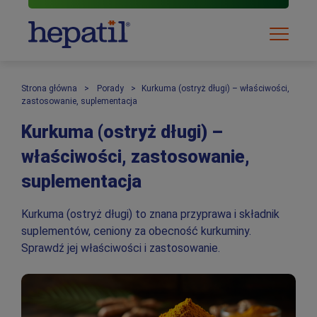
Produkty
Skip
Strona główna
Porady
Kurkuma (ostryż długi) – właściwości,
zastosowanie, suplementacja
to
Hepatil
content
Kurkuma (ostryż długi) –
właściwości, zastosowanie,
Hepatil Slim
suplementacja
Porady
Kurkuma (ostryż długi) to znana przyprawa i składnik
suplementów, ceniony za obecność kurkuminy.
Sprawdź jej właściwości i zastosowanie.
Gdzie kupić