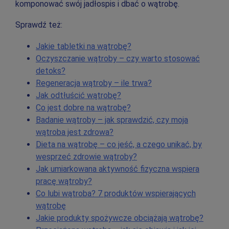
komponować swój jadłospis i dbać o wątrobę.
Sprawdź też:
Jakie tabletki na wątrobę?
Oczyszczanie wątroby – czy warto stosować
detoks?
Regeneracja wątroby – ile trwa?
Jak odtłuścić wątrobę?
Co jest dobre na wątrobę?
Badanie wątroby – jak sprawdzić, czy moja
wątroba jest zdrowa?
Dieta na wątrobę – co jeść, a czego unikać, by
wesprzeć zdrowie wątroby?
Jak umiarkowana aktywność fizyczna wspiera
pracę wątroby?
Co lubi wątroba? 7 produktów wspierających
wątrobę
Jakie produkty spożywcze obciążają wątrobę?