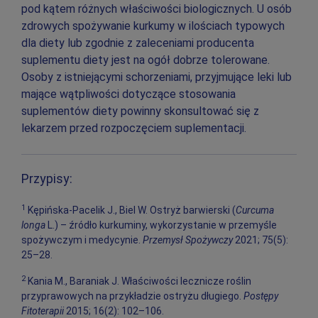
pod kątem różnych właściwości biologicznych. U osób
zdrowych spożywanie kurkumy w ilościach typowych
dla diety lub zgodnie z zaleceniami producenta
suplementu diety jest na ogół dobrze tolerowane.
Osoby z istniejącymi schorzeniami, przyjmujące leki lub
mające wątpliwości dotyczące stosowania
suplementów diety powinny skonsultować się z
lekarzem przed rozpoczęciem suplementacji.
Przypisy:
1
Kępińska-Pacelik J., Biel W. Ostryż barwierski (
Curcuma
longa
L.) – źródło kurkuminy, wykorzystanie w przemyśle
spożywczym i medycynie.
Przemysł Spożywczy
2021; 75(5):
25–28.
2
Kania M., Baraniak J. Właściwości lecznicze roślin
przyprawowych na przykładzie ostryżu długiego.
Postępy
Fitoterapii
2015; 16(2): 102–106.